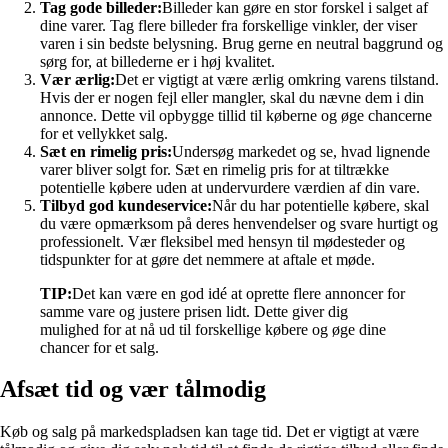
Tag gode billeder:
Billeder kan gøre en stor forskel i salget af
dine varer. Tag flere billeder fra forskellige vinkler, der viser
varen i sin bedste belysning. Brug gerne en neutral baggrund og
sørg for, at billederne er i høj kvalitet.
Vær ærlig:
Det er vigtigt at være ærlig omkring varens tilstand.
Hvis der er nogen fejl eller mangler, skal du nævne dem i din
annonce. Dette vil opbygge tillid til køberne og øge chancerne
for et vellykket salg.
Sæt en rimelig pris:
Undersøg markedet og se, hvad lignende
varer bliver solgt for. Sæt en rimelig pris for at tiltrække
potentielle købere uden at undervurdere værdien af din vare.
Tilbyd god kundeservice:
Når du har potentielle købere, skal
du være opmærksom på deres henvendelser og svare hurtigt og
professionelt. Vær fleksibel med hensyn til mødesteder og
tidspunkter for at gøre det nemmere at aftale et møde.
TIP:
Det kan være en god idé at oprette flere annoncer for
samme vare og justere prisen lidt. Dette giver dig
mulighed for at nå ud til forskellige købere og øge dine
chancer for et salg.
Afsæt tid og vær tålmodig
Køb og salg på markedspladsen kan tage tid. Det er vigtigt at være