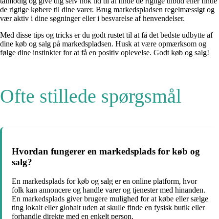
tålmodig og give dig selv nok tid til at finde de rigtige tilbud eller finde
de rigtige købere til dine varer. Brug markedspladsen regelmæssigt og
vær aktiv i dine søgninger eller i besvarelse af henvendelser.
Med disse tips og tricks er du godt rustet til at få det bedste udbytte af
dine køb og salg på markedspladsen. Husk at være opmærksom og
følge dine instinkter for at få en positiv oplevelse. Godt køb og salg!
Ofte stillede spørgsmål
Hvordan fungerer en markedsplads for køb og
salg?
En markedsplads for køb og salg er en online platform, hvor
folk kan annoncere og handle varer og tjenester med hinanden.
En markedsplads giver brugere mulighed for at købe eller sælge
ting lokalt eller globalt uden at skulle finde en fysisk butik eller
forhandle direkte med en enkelt person.