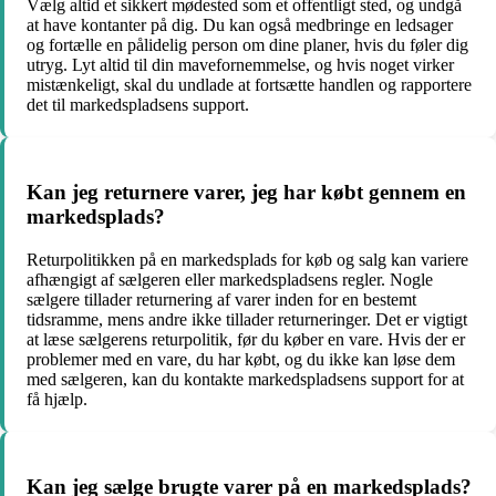
Vælg altid et sikkert mødested som et offentligt sted, og undgå
at have kontanter på dig. Du kan også medbringe en ledsager
og fortælle en pålidelig person om dine planer, hvis du føler dig
utryg. Lyt altid til din mavefornemmelse, og hvis noget virker
mistænkeligt, skal du undlade at fortsætte handlen og rapportere
det til markedspladsens support.
Kan jeg returnere varer, jeg har købt gennem en
markedsplads?
Returpolitikken på en markedsplads for køb og salg kan variere
afhængigt af sælgeren eller markedspladsens regler. Nogle
sælgere tillader returnering af varer inden for en bestemt
tidsramme, mens andre ikke tillader returneringer. Det er vigtigt
at læse sælgerens returpolitik, før du køber en vare. Hvis der er
problemer med en vare, du har købt, og du ikke kan løse dem
med sælgeren, kan du kontakte markedspladsens support for at
få hjælp.
Kan jeg sælge brugte varer på en markedsplads?