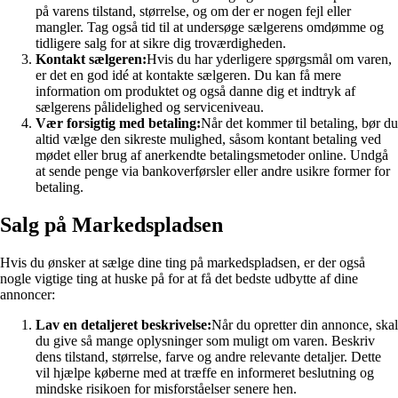
på varens tilstand, størrelse, og om der er nogen fejl eller
mangler. Tag også tid til at undersøge sælgerens omdømme og
tidligere salg for at sikre dig troværdigheden.
Kontakt sælgeren:
Hvis du har yderligere spørgsmål om varen,
er det en god idé at kontakte sælgeren. Du kan få mere
information om produktet og også danne dig et indtryk af
sælgerens pålidelighed og serviceniveau.
Vær forsigtig med betaling:
Når det kommer til betaling, bør du
altid vælge den sikreste mulighed, såsom kontant betaling ved
mødet eller brug af anerkendte betalingsmetoder online. Undgå
at sende penge via bankoverførsler eller andre usikre former for
betaling.
Salg på Markedspladsen
Hvis du ønsker at sælge dine ting på markedspladsen, er der også
nogle vigtige ting at huske på for at få det bedste udbytte af dine
annoncer:
Lav en detaljeret beskrivelse:
Når du opretter din annonce, skal
du give så mange oplysninger som muligt om varen. Beskriv
dens tilstand, størrelse, farve og andre relevante detaljer. Dette
vil hjælpe køberne med at træffe en informeret beslutning og
mindske risikoen for misforståelser senere hen.