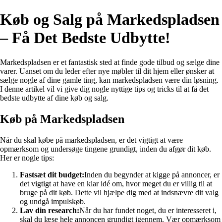
Køb og Salg på Markedspladsen
– Få Det Bedste Udbytte!
Markedspladsen er et fantastisk sted at finde gode tilbud og sælge dine
varer. Uanset om du leder efter nye møbler til dit hjem eller ønsker at
sælge nogle af dine gamle ting, kan markedspladsen være din løsning.
I denne artikel vil vi give dig nogle nyttige tips og tricks til at få det
bedste udbytte af dine køb og salg.
Køb på Markedspladsen
Når du skal købe på markedspladsen, er det vigtigt at være
opmærksom og undersøge tingene grundigt, inden du afgør dit køb.
Her er nogle tips:
Fastsæt dit budget:
Inden du begynder at kigge på annoncer, er
det vigtigt at have en klar idé om, hvor meget du er villig til at
bruge på dit køb. Dette vil hjælpe dig med at indsnævre dit valg
og undgå impulskøb.
Lav din research:
Når du har fundet noget, du er interesseret i,
skal du læse hele annoncen grundigt igennem. Vær opmærksom