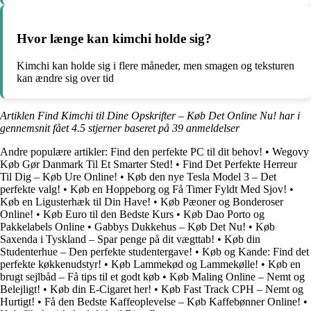
Hvor længe kan kimchi holde sig?
Kimchi kan holde sig i flere måneder, men smagen og teksturen
kan ændre sig over tid
Artiklen Find Kimchi til Dine Opskrifter – Køb Det Online Nu! har i
gennemsnit fået
4.5
stjerner baseret på
39
anmeldelser
Andre populære artikler:
Find den perfekte PC til dit behov!
•
Wegovy
Køb Gør Danmark Til Et Smarter Sted!
•
Find Det Perfekte Herreur
Til Dig – Køb Ure Online!
•
Køb den nye Tesla Model 3 – Det
perfekte valg!
•
Køb en Hoppeborg og Få Timer Fyldt Med Sjov!
•
Køb en Ligusterhæk til Din Have!
•
Køb Pæoner og Bonderoser
Online!
•
Køb Euro til den Bedste Kurs
•
Køb Dao Porto og
Pakkelabels Online
•
Gabbys Dukkehus – Køb Det Nu!
•
Køb
Saxenda i Tyskland – Spar penge på dit vægttab!
•
Køb din
Studenterhue – Den perfekte studentergave!
•
Køb og Kande: Find det
perfekte køkkenudstyr!
•
Køb Lammekød og Lammekølle!
•
Køb en
brugt sejlbåd – Få tips til et godt køb
•
Køb Maling Online – Nemt og
Belejligt!
•
Køb din E-Cigaret her!
•
Køb Fast Track CPH – Nemt og
Hurtigt!
•
Få den Bedste Kaffeoplevelse – Køb Kaffebønner Online!
•