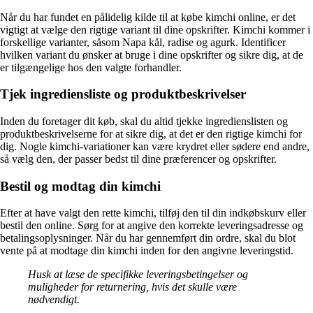
Når du har fundet en pålidelig kilde til at købe kimchi online, er det
vigtigt at vælge den rigtige variant til dine opskrifter. Kimchi kommer i
forskellige varianter, såsom Napa kål, radise og agurk. Identificer
hvilken variant du ønsker at bruge i dine opskrifter og sikre dig, at de
er tilgængelige hos den valgte forhandler.
Tjek ingrediensliste og produktbeskrivelser
Inden du foretager dit køb, skal du altid tjekke ingredienslisten og
produktbeskrivelserne for at sikre dig, at det er den rigtige kimchi for
dig. Nogle kimchi-variationer kan være krydret eller sødere end andre,
så vælg den, der passer bedst til dine præferencer og opskrifter.
Bestil og modtag din kimchi
Efter at have valgt den rette kimchi, tilføj den til din indkøbskurv eller
bestil den online. Sørg for at angive den korrekte leveringsadresse og
betalingsoplysninger. Når du har gennemført din ordre, skal du blot
vente på at modtage din kimchi inden for den angivne leveringstid.
Husk at læse de specifikke leveringsbetingelser og
muligheder for returnering, hvis det skulle være
nødvendigt.