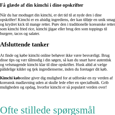
Få glæde af din kimchi i dine opskrifter
Når du har modtaget din kimchi, er det tid til at nyde den i dine
opskrifter! Kimchi er en alsidig ingrediens, der kan tilføje en unik smag
og krydret kick til mange retter. Prøv den i traditionelle koreanske retter
som kimchi fried rice, kimchi jjigae eller brug den som toppings til
burgere, tacos og salater.
Afsluttende tanker
At finde og købe kimchi online behøver ikke være besværligt. Brug
disse tips og vær tålmodig i din søgen, så kan du snart have autentisk
og velsmagende kimchi klar til dine opskrifter. Husk altid at vælge
pålidelige kilder og tjek ingredienserne, inden du foretager dit køb.
Kimchi køb
online giver dig mulighed for at udforske en ny verden af ​​
koreansk madlavning uden at skulle lede efter en specialbutik. Grib
muligheden og opdag, hvorfor kimchi er så populært verden over!
Ofte stillede spørgsmål