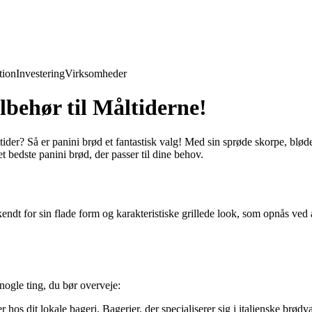
ion
Investering
Virksomheder
lbehør til Måltiderne!
tider? Så er panini brød et fantastisk valg! Med sin sprøde skorpe, blød
et bedste panini brød, der passer til dine behov.
 kendt for sin flade form og karakteristiske grillede look, som opnås ve
nogle ting, du bør overveje:
r hos dit lokale bageri. Bagerier, der specialiserer sig i italienske brødv