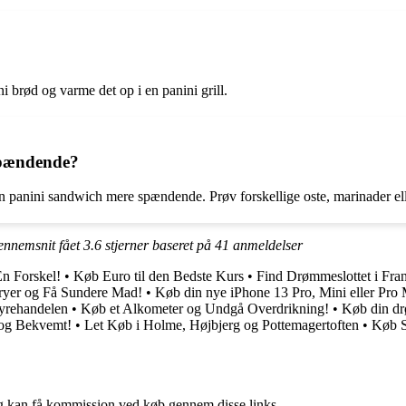
ni brød og varme det op i en panini grill.
spændende?
in panini sandwich mere spændende. Prøv forskellige oste, marinader ell
gennemsnit fået
3.6
stjerner baseret på
41
anmeldelser
n Forskel!
•
Køb Euro til den Bedste Kurs
•
Find Drømmeslottet i Fran
ryer og Få Sundere Mad!
•
Køb din nye iPhone 13 Pro, Mini eller Pro
Dyrehandelen
•
Køb et Alkometer og Undgå Overdrikning!
•
Køb din dr
 og Bekvemt!
•
Let Køb i Holme, Højbjerg og Pottemagertoften
•
Køb S
, og kan få kommission ved køb gennem disse links.