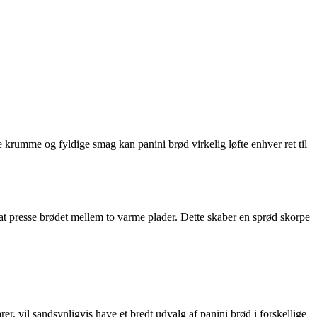
e krumme og fyldige smag kan panini brød virkelig løfte enhver ret til
d at presse brødet mellem to varme plader. Dette skaber en sprød skorpe
arer, vil sandsynligvis have et bredt udvalg af panini brød i forskellige