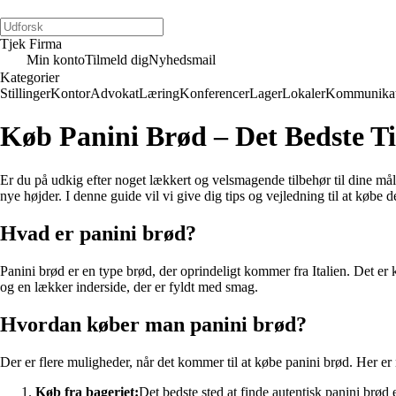
Tjek Firma
Min konto
Tilmeld dig
Nyhedsmail
Kategorier
Stillinger
Kontor
Advokat
Læring
Konferencer
Lager
Lokaler
Kommunikat
Køb Panini Brød – Det Bedste Ti
Er du på udkig efter noget lækkert og velsmagende tilbehør til dine mål
nye højder. I denne guide vil vi give dig tips og vejledning til at købe d
Hvad er panini brød?
Panini brød er en type brød, der oprindeligt kommer fra Italien. Det er
og en lækker inderside, der er fyldt med smag.
Hvordan køber man panini brød?
Der er flere muligheder, når det kommer til at købe panini brød. Her er 
Køb fra bageriet:
Det bedste sted at finde autentisk panini brød e