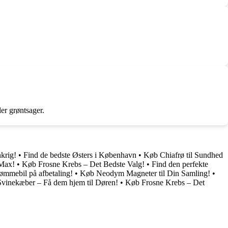
er grøntsager.
krig!
•
Find de bedste Østers i København
•
Køb Chiafrø til Sundhed
 Max!
•
Køb Frosne Krebs – Det Bedste Valg!
•
Find den perfekte
ømmebil på afbetaling!
•
Køb Neodym Magneter til Din Samling!
•
vinekæber – Få dem hjem til Døren!
•
Køb Frosne Krebs – Det