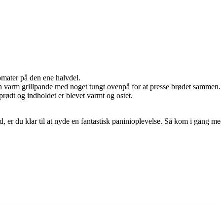
omater på den ene halvdel.
en varm grillpande med noget tungt ovenpå for at presse brødet sammen.
sprødt og indholdet er blevet varmt og ostet.
d, er du klar til at nyde en fantastisk paninioplevelse. Så kom i gang m