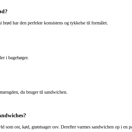
rød?
brød har den perfekte konsistens og tykkelse til formålet.
ller i bagebøger.
g mængden, du bruger til sandwichen.
sandwiches?
ld som ost, kød, grøntsager osv. Derefter varmes sandwichen op i en pan