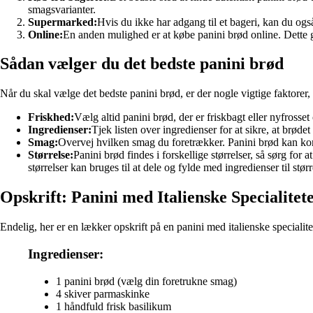
smagsvarianter.
Supermarked:
Hvis du ikke har adgang til et bageri, kan du også
Online:
En anden mulighed er at købe panini brød online. Dette gi
Sådan vælger du det bedste panini brød
Når du skal vælge det bedste panini brød, er der nogle vigtige faktorer,
Friskhed:
Vælg altid panini brød, der er friskbagt eller nyfrosset
Ingredienser:
Tjek listen over ingredienser for at sikre, at brøde
Smag:
Overvej hvilken smag du foretrækker. Panini brød kan kom
Størrelse:
Panini brød findes i forskellige størrelser, så sørg for
størrelser kan bruges til at dele og fylde med ingredienser til størr
Opskrift: Panini med Italienske Specialitet
Endelig, her er en lækker opskrift på en panini med italienske specialitet
Ingredienser:
1 panini brød (vælg din foretrukne smag)
4 skiver parmaskinke
1 håndfuld frisk basilikum