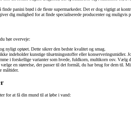
 finde panini brød i de fleste supermarkeder. Det er dog vigtigt at kontr
ver dig mulighed for at finde specialiserede producenter og muligvis pr
 du bør overveje:
 og nyligt optøet. Dette sikrer den bedste kvalitet og smag.
t ikke indeholder kunstige tilsætningsstoffer eller konserveringsmidler. Jo
me i forskellige varianter som hvede, fuldkorn, multikorn osv. Vælg de
 at vælge en størrelse, der passer til det formål, du har brug for dem til
e måltider.
er
er for at få din mund til at løbe i vand: