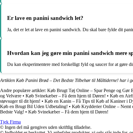
Er lave en panini sandwich let?
Ja, det er let at lave en panini sandwich. Du skal bare fylde dit pani
Hvordan kan jeg gøre min panini sandwich mere 
Du kan eksperimentere med forskelligt fyld og saucer for at gøre d
Artiklen Køb Panini Brød – Det Bedste Tilbehør til Måltiderne! har i 
Andre populære artikler:
Køb Brugt Tøj Online – Spar Penge og Gør E
og Velvære
•
Køb Svinekæber – Få dem hjem til Døren!
•
Køb en Airf
støvsuger til dit hjem!
•
Køb en Kanin – Få Tips til Køb af Kaniner i 
Køb en Brugt Bil Uden Udbetaling!
•
Køb Krydderier Online – Nemt
Bedste Valg!
•
Køb Svinekæber – Få dem hjem til Døren!
Tjek Firma
© Ingen del må gengives uden skriftlig tilladelse.
© Indholdet er beskyttet. Vi anbefaler produkter, vi selv står inde for