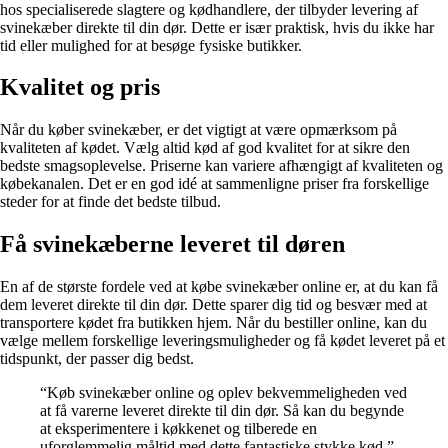
hos specialiserede slagtere og kødhandlere, der tilbyder levering af
svinekæber direkte til din dør. Dette er især praktisk, hvis du ikke har
tid eller mulighed for at besøge fysiske butikker.
Kvalitet og pris
Når du køber svinekæber, er det vigtigt at være opmærksom på
kvaliteten af kødet. Vælg altid kød af god kvalitet for at sikre den
bedste smagsoplevelse. Priserne kan variere afhængigt af kvaliteten og
købekanalen. Det er en god idé at sammenligne priser fra forskellige
steder for at finde det bedste tilbud.
Få svinekæberne leveret til døren
En af de største fordele ved at købe svinekæber online er, at du kan få
dem leveret direkte til din dør. Dette sparer dig tid og besvær med at
transportere kødet fra butikken hjem. Når du bestiller online, kan du
vælge mellem forskellige leveringsmuligheder og få kødet leveret på et
tidspunkt, der passer dig bedst.
“Køb svinekæber online og oplev bekvemmeligheden ved
at få varerne leveret direkte til din dør. Så kan du begynde
at eksperimentere i køkkenet og tilberede en
uforglemmelig måltid med dette fantastiske stykke kød.”