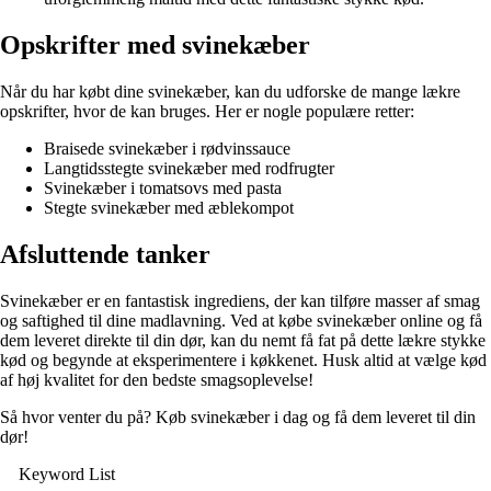
Opskrifter med svinekæber
Når du har købt dine svinekæber, kan du udforske de mange lækre
opskrifter, hvor de kan bruges. Her er nogle populære retter:
Braisede svinekæber i rødvinssauce
Langtidsstegte svinekæber med rodfrugter
Svinekæber i tomatsovs med pasta
Stegte svinekæber med æblekompot
Afsluttende tanker
Svinekæber er en fantastisk ingrediens, der kan tilføre masser af smag
og saftighed til dine madlavning. Ved at købe svinekæber online og få
dem leveret direkte til din dør, kan du nemt få fat på dette lækre stykke
kød og begynde at eksperimentere i køkkenet. Husk altid at vælge kød
af høj kvalitet for den bedste smagsoplevelse!
Så hvor venter du på? Køb svinekæber i dag og få dem leveret til din
dør!
Keyword List