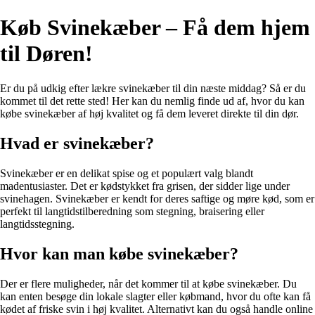
Køb Svinekæber – Få dem hjem
til Døren!
Er du på udkig efter lækre svinekæber til din næste middag? Så er du
kommet til det rette sted! Her kan du nemlig finde ud af, hvor du kan
købe svinekæber af høj kvalitet og få dem leveret direkte til din dør.
Hvad er svinekæber?
Svinekæber er en delikat spise og et populært valg blandt
madentusiaster. Det er kødstykket fra grisen, der sidder lige under
svinehagen. Svinekæber er kendt for deres saftige og møre kød, som er
perfekt til langtidstilberedning som stegning, braisering eller
langtidsstegning.
Hvor kan man købe svinekæber?
Der er flere muligheder, når det kommer til at købe svinekæber. Du
kan enten besøge din lokale slagter eller købmand, hvor du ofte kan få
kødet af friske svin i høj kvalitet. Alternativt kan du også handle online