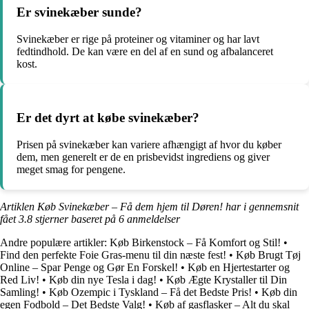
Er svinekæber sunde?
Svinekæber er rige på proteiner og vitaminer og har lavt
fedtindhold. De kan være en del af en sund og afbalanceret
kost.
Er det dyrt at købe svinekæber?
Prisen på svinekæber kan variere afhængigt af hvor du køber
dem, men generelt er de en prisbevidst ingrediens og giver
meget smag for pengene.
Artiklen Køb Svinekæber – Få dem hjem til Døren! har i gennemsnit
fået
3.8
stjerner baseret på
6
anmeldelser
Andre populære artikler:
Køb Birkenstock – Få Komfort og Stil!
•
Find den perfekte Foie Gras-menu til din næste fest!
•
Køb Brugt Tøj
Online – Spar Penge og Gør En Forskel!
•
Køb en Hjertestarter og
Red Liv!
•
Køb din nye Tesla i dag!
•
Køb Ægte Krystaller til Din
Samling!
•
Køb Ozempic i Tyskland – Få det Bedste Pris!
•
Køb din
egen Fodbold – Det Bedste Valg!
•
Køb af gasflasker – Alt du skal