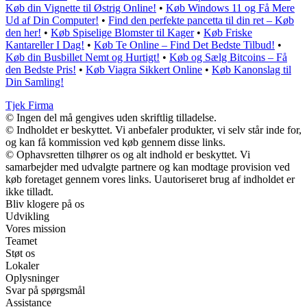
Køb din Vignette til Østrig Online!
•
Køb Windows 11 og Få Mere
Ud af Din Computer!
•
Find den perfekte pancetta til din ret – Køb
den her!
•
Køb Spiselige Blomster til Kager
•
Køb Friske
Kantareller I Dag!
•
Køb Te Online – Find Det Bedste Tilbud!
•
Køb din Busbillet Nemt og Hurtigt!
•
Køb og Sælg Bitcoins – Få
den Bedste Pris!
•
Køb Viagra Sikkert Online
•
Køb Kanonslag til
Din Samling!
Tjek Firma
© Ingen del må gengives uden skriftlig tilladelse.
© Indholdet er beskyttet. Vi anbefaler produkter, vi selv står inde for,
og kan få kommission ved køb gennem disse links.
© Ophavsretten tilhører os og alt indhold er beskyttet. Vi
samarbejder med udvalgte partnere og kan modtage provision ved
køb foretaget gennem vores links. Uautoriseret brug af indholdet er
ikke tilladt.
Bliv klogere på os
Udvikling
Vores mission
Teamet
Støt os
Lokaler
Oplysninger
Svar på spørgsmål
Assistance