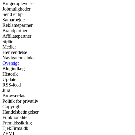
Brugeroplevelse
Jobmuligheder
Send et tip
Samarbejde
Reklamepartner
Brandpartner
Affiliatepartner
Støtte
Medier
Henvendelse
Navigationslinks
Oversigt
Blogindlæg
Historik
Update
RSS-feed
Jura
Browserdata
Politik for privatliv
Copyright
Handelsbetingelser
Funktionalitet
Fremtidssikring
TjekFirma.dk
ZEMI