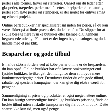
perler i alle former, farver og størrelser. Uanset om du leder efter
glasperler, træperler, perler med facetter, akrylperler eller naturlige
perler som ægte perler og stenperler, er der noget for enhver smag
og ethvert projekt.
Online perlebutikker har specialiseret sig inden for perler, så du kan
være sikker på at finde præcis det, du leder efter. Du slipper for at
skulle besøge flere fysiske butikker eller kæmpe dig igennem
begrænsede udvalg. På nettet er der ingen begrænsninger, og du kan
handle med et par klik.
Besparelser og gode tilbud
En af de største fordele ved at købe perler online er de besparelser,
du kan opnå. Online butikker har ofte lavere omkostninger end
fysiske butikker, hvilket gør det muligt for dem at tilbyde mere
konkurrencedygtige priser. Derudover finder du ofte gode tilbud,
rabatter og specielle kampagner, der kan give dig ekstra værdi for
pengene.
Sammenligning af priser og produkter er også meget lettere online.
Du kan hurtigt sammenligne forskellige butikkers priser og finde de
bedste tilbud uden at skulle transportere dig fra butik til butik. Dette
sparer ikke kun tid, men også penge.