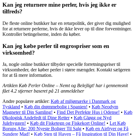
Kan jeg returnere mine perler, hvis jeg ikke er
tilfreds?
De fleste online butikker har en returpolitik, der giver dig mulighed
for at returnere perlerne, hvis de ikke lever op til dine forventninger.
Kontroller betingelserne, inden du køber.
Kan jeg købe perler til engrospriser som en
virksomhed?
Ja, nogle online butikker tilbyder specielle forretningspriser til
virksomheder, der køber perler i større mængder. Kontakt sælgeren
for at få mere information.
Artiklen Køb Perler Online – Nemt og Belejligt! har i gennemsnit
fået
4.2
stjerner baseret på
21
anmeldelser
Andre populære artikler:
Køb af miljømærke i Danmark og
Tyskland
•
Køb din drømmebolig i Spanien!
•
Køb Neodym
Magneter til Din Samling!
•
Find Det Perfekte Hus i Odense!
•
Køb
Økologisk Andefedt til Dine Retter
•
Køb Gløgg og Nyd
Julehyggen!
•
Køb dit Fisketegn og Fiskekort Online!
•
Let Køb
Borups Alle: 200 Nyeste Boliger Til Salg
•
Køb en Airfryer og Få
Sundere Mad!
•
Køb Sten til Haven – Få Inspiration til Din Have!
•