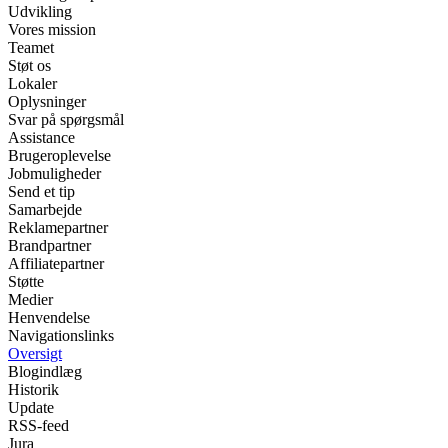
Udvikling
Vores mission
Teamet
Støt os
Lokaler
Oplysninger
Svar på spørgsmål
Assistance
Brugeroplevelse
Jobmuligheder
Send et tip
Samarbejde
Reklamepartner
Brandpartner
Affiliatepartner
Støtte
Medier
Henvendelse
Navigationslinks
Oversigt
Blogindlæg
Historik
Update
RSS-feed
Jura