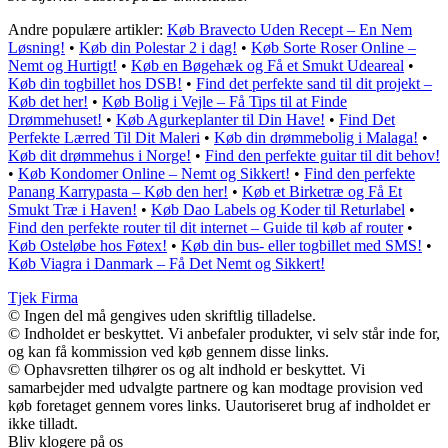
Andre populære artikler:
Køb Bravecto Uden Recept – En Nem
Løsning!
•
Køb din Polestar 2 i dag!
•
Køb Sorte Roser Online –
Nemt og Hurtigt!
•
Køb en Bøgehæk og Få et Smukt Udeareal
•
Køb din togbillet hos DSB!
•
Find det perfekte sand til dit projekt –
Køb det her!
•
Køb Bolig i Vejle – Få Tips til at Finde
Drømmehuset!
•
Køb Agurkeplanter til Din Have!
•
Find Det
Perfekte Lærred Til Dit Maleri
•
Køb din drømmebolig i Malaga!
•
Køb dit drømmehus i Norge!
•
Find den perfekte guitar til dit behov!
•
Køb Kondomer Online – Nemt og Sikkert!
•
Find den perfekte
Panang Karrypasta – Køb den her!
•
Køb et Birketræ og Få Et
Smukt Træ i Haven!
•
Køb Dao Labels og Koder til Returlabel
•
Find den perfekte router til dit internet – Guide til køb af router
•
Køb Osteløbe hos Føtex!
•
Køb din bus- eller togbillet med SMS!
•
Køb Viagra i Danmark – Få Det Nemt og Sikkert!
Tjek Firma
© Ingen del må gengives uden skriftlig tilladelse.
© Indholdet er beskyttet. Vi anbefaler produkter, vi selv står inde for,
og kan få kommission ved køb gennem disse links.
© Ophavsretten tilhører os og alt indhold er beskyttet. Vi
samarbejder med udvalgte partnere og kan modtage provision ved
køb foretaget gennem vores links. Uautoriseret brug af indholdet er
ikke tilladt.
Bliv klogere på os