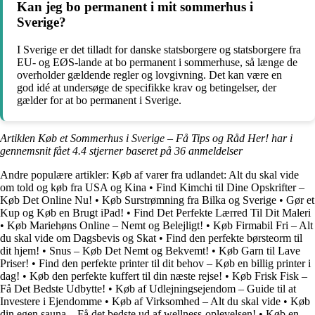
Kan jeg bo permanent i mit sommerhus i
Sverige?
I Sverige er det tilladt for danske statsborgere og statsborgere fra
EU- og EØS-lande at bo permanent i sommerhuse, så længe de
overholder gældende regler og lovgivning. Det kan være en
god idé at undersøge de specifikke krav og betingelser, der
gælder for at bo permanent i Sverige.
Artiklen Køb et Sommerhus i Sverige – Få Tips og Råd Her! har i
gennemsnit fået
4.4
stjerner baseret på
36
anmeldelser
Andre populære artikler:
Køb af varer fra udlandet: Alt du skal vide
om told og køb fra USA og Kina
•
Find Kimchi til Dine Opskrifter –
Køb Det Online Nu!
•
Køb Surstrømning fra Bilka og Sverige
•
Gør et
Kup og Køb en Brugt iPad!
•
Find Det Perfekte Lærred Til Dit Maleri
•
Køb Mariehøns Online – Nemt og Belejligt!
•
Køb Firmabil Fri – Alt
du skal vide om Dagsbevis og Skat
•
Find den perfekte børsteorm til
dit hjem!
•
Snus – Køb Det Nemt og Bekvemt!
•
Køb Garn til Lave
Priser!
•
Find den perfekte printer til dit behov – Køb en billig printer i
dag!
•
Køb den perfekte kuffert til din næste rejse!
•
Køb Frisk Fisk –
Få Det Bedste Udbytte!
•
Køb af Udlejningsejendom – Guide til at
Investere i Ejendomme
•
Køb af Virksomhed – Alt du skal vide
•
Køb
din egen sauna – Få det bedste ud af wellness-oplevelsen!
•
Køb en